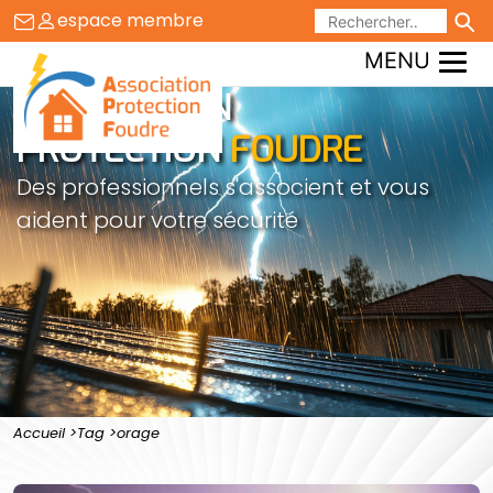
Aller
espace membre
au
MENU
contenu
ASSOCIATION
PROTECTION
FOUDRE
Des professionnels s'associent et vous
aident pour votre sécurité
Accueil
Tag
orage