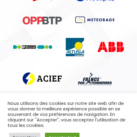
Nous utilisons des cookies sur notre site web afin de
vous donner la meilleure expérience possible en se
souvenant de vos préférences de navigation. En
A.P.F - C/O M.Koutmatzoff - 160 Rue de Bagnolet
cliquant sur ''Accepter", vous acceptez l'utilisation de
tous les cookies.
75020 Paris - France
© Réalisé par Com & Net
-
Infos légales
-
Plan du