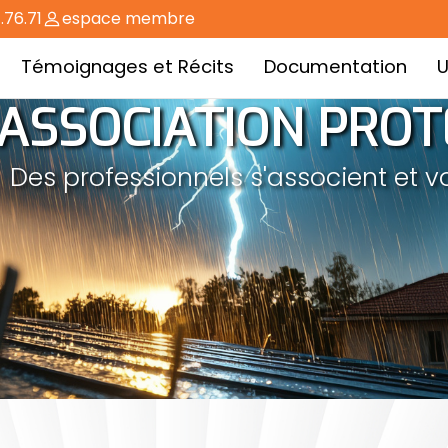
.76.71
espace membre
Témoignages et Récits
Documentation
U
ASSOCIATION PROT
Des professionnels s'associent et v