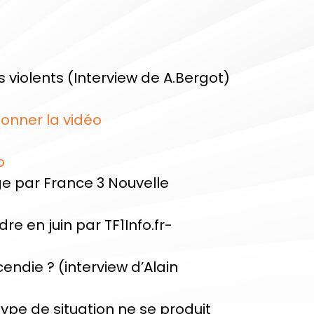
violents (Interview de A.Bergot)
ionner la vidéo
o
age par France 3 Nouvelle
re en juin par TF1Info.fr-
endie ? (interview d’Alain
type de situation ne se produit