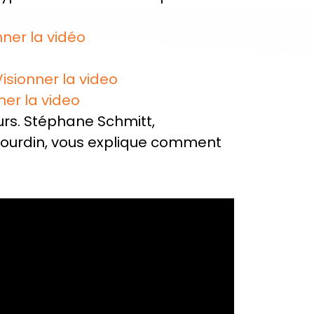
nner la vidéo
Visionner la video
ner la video
urs. Stéphane Schmitt,
Bourdin, vous explique comment