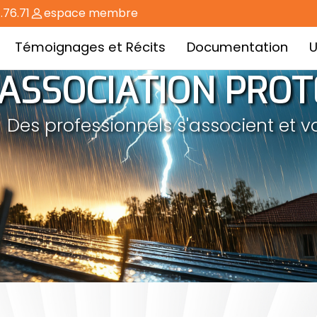
.76.71
espace membre
Témoignages et Récits
Documentation
U
ASSOCIATION PROT
Des professionnels s'associent et v