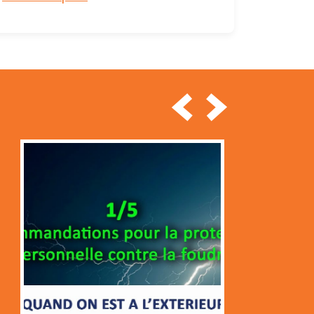
<
>
FOUDRE ET VACANCE