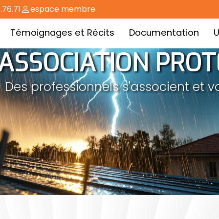
.76.71
espace membre
Témoignages et Récits
Documentation
U
ASSOCIATION PROT
Des professionnels s'associent et v