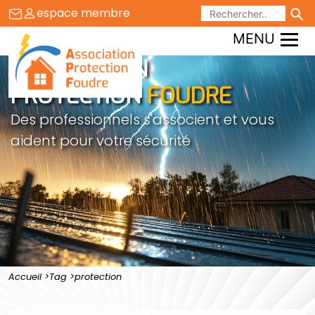
Aller
espace membre
au
MENU
contenu
ASSOCIATION
PROTECTION
FOUDRE
Des professionnels s'associent et vous
aident pour votre sécurité
Accueil
Tag
protection